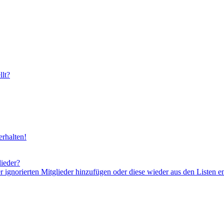
lt?
rhalten!
lieder?
er ignorierten Mitglieder hinzufügen oder diese wieder aus den Listen e