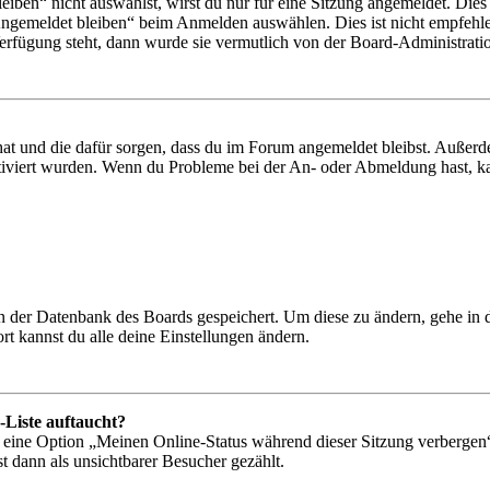
en“ nicht auswählst, wirst du nur für eine Sitzung angemeldet. Dies
Angemeldet bleiben“ beim Anmelden auswählen. Dies ist nicht empfehle
Verfügung steht, dann wurde sie vermutlich von der Board-Administratio
 hat und die dafür sorgen, dass du im Forum angemeldet bleibst. Außer
tiviert wurden. Wenn du Probleme bei der An- oder Abmeldung hast, ka
 in der Datenbank des Boards gespeichert. Um diese zu ändern, gehe in
t kannst du alle deine Einstellungen ändern.
-Liste auftaucht?
n eine Option „Meinen Online-Status während dieser Sitzung verbergen
t dann als unsichtbarer Besucher gezählt.