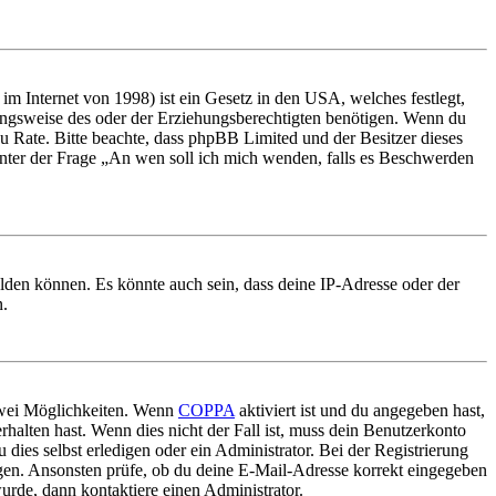
m Internet von 1998) ist ein Gesetz in den USA, welches festlegt,
ungsweise des oder der Erziehungsberechtigten benötigen. Wenn du
nd zu Rate. Bitte beachte, dass phpBB Limited und der Besitzer dieses
 unter der Frage „An wen soll ich mich wenden, falls es Beschwerden
elden können. Es könnte auch sein, dass deine IP-Adresse oder der
n.
 zwei Möglichkeiten. Wenn
COPPA
aktiviert ist und du angegeben hast,
rhalten hast. Wenn dies nicht der Fall ist, muss dein Benutzerkonto
 dies selbst erledigen oder ein Administrator. Bei der Registrierung
ungen. Ansonsten prüfe, ob du deine E-Mail-Adresse korrekt eingegeben
urde, dann kontaktiere einen Administrator.