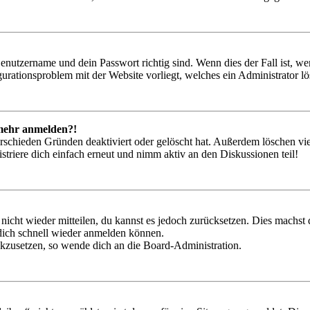
Benutzername und dein Passwort richtig sind. Wenn dies der Fall ist, w
igurationsproblem mit der Website vorliegt, welches ein Administrator l
t mehr anmelden?!
rschieden Gründen deaktiviert oder gelöscht hat. Außerdem löschen vie
triere dich einfach erneut und nimm aktiv an den Diskussionen teil!
 nicht wieder mitteilen, du kannst es jedoch zurücksetzen. Dies machs
 dich schnell wieder anmelden können.
ückzusetzen, so wende dich an die Board-Administration.