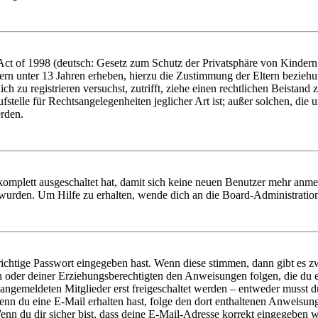
t of 1998 (deutsch: Gesetz zum Schutz der Privatsphäre von Kindern i
ern unter 13 Jahren erheben, hierzu die Zustimmung der Eltern bezieh
dich zu registrieren versuchst, zutrifft, ziehe einen rechtlichen Beista
stelle für Rechtsangelegenheiten jeglicher Art ist; außer solchen, die
erden.
 komplett ausgeschaltet hat, damit sich keine neuen Benutzer mehr anm
 wurden. Um Hilfe zu erhalten, wende dich an die Board-Administratio
richtige Passwort eingegeben hast. Wenn diese stimmen, dann gibt es
ern oder deiner Erziehungsberechtigten den Anweisungen folgen, die du e
 angemeldeten Mitglieder erst freigeschaltet werden – entweder musst du
. Wenn du eine E-Mail erhalten hast, folge den dort enthaltenen Anweis
nn du dir sicher bist, dass deine E-Mail-Adresse korrekt eingegeben w