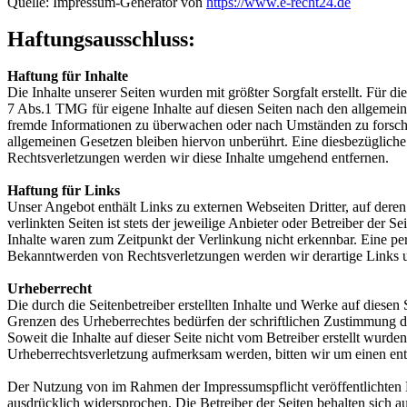
Quelle: Impressum-Generator von
https://www.e-recht24.de
Haftungsausschluss:
Haftung für Inhalte
Die Inhalte unserer Seiten wurden mit größter Sorgfalt erstellt. Für 
7 Abs.1 TMG für eigene Inhalte auf diesen Seiten nach den allgemeine
fremde Informationen zu überwachen oder nach Umständen zu forschen
allgemeinen Gesetzen bleiben hiervon unberührt. Eine diesbezüglich
Rechtsverletzungen werden wir diese Inhalte umgehend entfernen.
Haftung für Links
Unser Angebot enthält Links zu externen Webseiten Dritter, auf dere
verlinkten Seiten ist stets der jeweilige Anbieter oder Betreiber der
Inhalte waren zum Zeitpunkt der Verlinkung nicht erkennbar. Eine per
Bekanntwerden von Rechtsverletzungen werden wir derartige Links 
Urheberrecht
Die durch die Seitenbetreiber erstellten Inhalte und Werke auf diese
Grenzen des Urheberrechtes bedürfen der schriftlichen Zustimmung des
Soweit die Inhalte auf dieser Seite nicht vom Betreiber erstellt wurde
Urheberrechtsverletzung aufmerksam werden, bitten wir um einen en
Der Nutzung von im Rahmen der Impressumspflicht veröffentlichten K
ausdrücklich widersprochen. Die Betreiber der Seiten behalten sich 