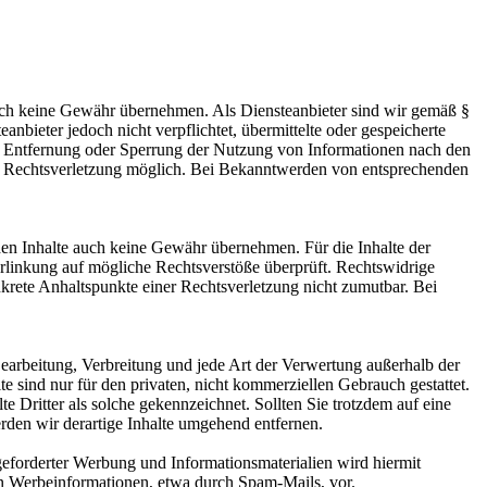
 jedoch keine Gewähr übernehmen. Als Diensteanbieter sind wir gemäß §
bieter jedoch nicht verpflichtet, übermittelte oder gespeicherte
ur Entfernung oder Sperrung der Nutzung von Informationen nach den
ten Rechtsverletzung möglich. Bei Bekanntwerden von entsprechenden
mden Inhalte auch keine Gewähr übernehmen. Für die Inhalte der
 Verlinkung auf mögliche Rechtsverstöße überprüft. Rechtswidrige
nkrete Anhaltspunkte einer Rechtsverletzung nicht zumutbar. Bei
 Bearbeitung, Verbreitung und jede Art der Verwertung außerhalb der
 sind nur für den privaten, nicht kommerziellen Gebrauch gestattet.
te Dritter als solche gekennzeichnet. Sollten Sie trotzdem auf eine
den wir derartige Inhalte umgehend entfernen.
eforderter Werbung und Informationsmaterialien wird hiermit
von Werbeinformationen, etwa durch Spam-Mails, vor.