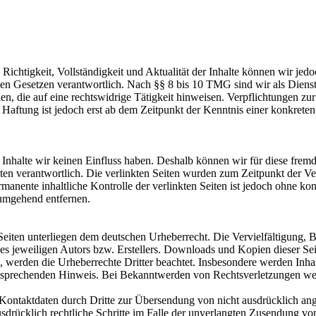
die Richtigkeit, Vollständigkeit und Aktualität der Inhalte können wir
n Gesetzen verantwortlich. Nach §§ 8 bis 10 TMG sind wir als Dienstean
, die auf eine rechtswidrige Tätigkeit hinweisen. Verpflichtungen z
e Haftung ist jedoch erst ab dem Zeitpunkt der Kenntnis einer konkre
n Inhalte wir keinen Einfluss haben. Deshalb können wir für diese fre
 Seiten verantwortlich. Die verlinkten Seiten wurden zum Zeitpunkt der
manente inhaltliche Kontrolle der verlinkten Seiten ist jedoch ohne ko
umgehend entfernen.
n Seiten unterliegen dem deutschen Urheberrecht. Die Vervielfältigung,
 jeweiligen Autors bzw. Erstellers. Downloads und Kopien dieser Seite
n, werden die Urheberrechte Dritter beachtet. Insbesondere werden Inhal
tsprechenden Hinweis. Bei Bekanntwerden von Rechtsverletzungen wer
ontaktdaten durch Dritte zur Übersendung von nicht ausdrücklich ang
ausdrücklich rechtliche Schritte im Falle der unverlangten Zusendung 