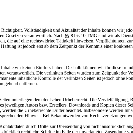
die Richtigkeit, Vollständigkeit und Aktualität der Inhalte können wir
n Gesetzen verantwortlich. Nach §§ 8 bis 10 TMG sind wir als Dienstean
, die auf eine rechtswidrige Tätigkeit hinweisen. Verpflichtungen z
e Haftung ist jedoch erst ab dem Zeitpunkt der Kenntnis einer konkre
n Inhalte wir keinen Einfluss haben. Deshalb können wir für diese fre
 Seiten verantwortlich. Die verlinkten Seiten wurden zum Zeitpunkt der
manente inhaltliche Kontrolle der verlinkten Seiten ist jedoch ohne ko
umgehend entfernen.
n Seiten unterliegen dem deutschen Urheberrecht. Die Vervielfältigung,
 jeweiligen Autors bzw. Erstellers. Downloads und Kopien dieser Seite
n, werden die Urheberrechte Dritter beachtet. Insbesondere werden Inhal
tsprechenden Hinweis. Bei Bekanntwerden von Rechtsverletzungen wer
ontaktdaten durch Dritte zur Übersendung von nicht ausdrücklich ang
ausdrücklich rechtliche Schritte im Falle der unverlangten Zusendung 