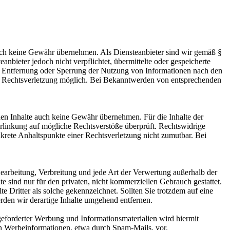
 jedoch keine Gewähr übernehmen. Als Diensteanbieter sind wir gemäß §
bieter jedoch nicht verpflichtet, übermittelte oder gespeicherte
ur Entfernung oder Sperrung der Nutzung von Informationen nach den
ten Rechtsverletzung möglich. Bei Bekanntwerden von entsprechenden
mden Inhalte auch keine Gewähr übernehmen. Für die Inhalte der
 Verlinkung auf mögliche Rechtsverstöße überprüft. Rechtswidrige
nkrete Anhaltspunkte einer Rechtsverletzung nicht zumutbar. Bei
 Bearbeitung, Verbreitung und jede Art der Verwertung außerhalb der
 sind nur für den privaten, nicht kommerziellen Gebrauch gestattet.
te Dritter als solche gekennzeichnet. Sollten Sie trotzdem auf eine
den wir derartige Inhalte umgehend entfernen.
eforderter Werbung und Informationsmaterialien wird hiermit
von Werbeinformationen, etwa durch Spam-Mails, vor.