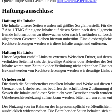
Quelle: Impressum-Generator von
https://www.e-recht24.de
Haftungsausschluss:
Haftung für Inhalte
Die Inhalte unserer Seiten wurden mit größter Sorgfalt erstellt. Für 
7 Abs.1 TMG für eigene Inhalte auf diesen Seiten nach den allgemeine
fremde Informationen zu überwachen oder nach Umständen zu forschen
allgemeinen Gesetzen bleiben hiervon unberührt. Eine diesbezüglich
Rechtsverletzungen werden wir diese Inhalte umgehend entfernen.
Haftung für Links
Unser Angebot enthält Links zu externen Webseiten Dritter, auf dere
verlinkten Seiten ist stets der jeweilige Anbieter oder Betreiber der
Inhalte waren zum Zeitpunkt der Verlinkung nicht erkennbar. Eine per
Bekanntwerden von Rechtsverletzungen werden wir derartige Links 
Urheberrecht
Die durch die Seitenbetreiber erstellten Inhalte und Werke auf diese
Grenzen des Urheberrechtes bedürfen der schriftlichen Zustimmung des
Soweit die Inhalte auf dieser Seite nicht vom Betreiber erstellt wurde
Urheberrechtsverletzung aufmerksam werden, bitten wir um einen en
Der Nutzung von im Rahmen der Impressumspflicht veröffentlichten K
ausdrücklich widersprochen. Die Betreiber der Seiten behalten sich 