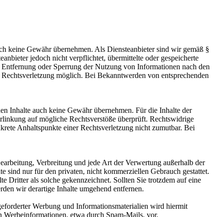
 jedoch keine Gewähr übernehmen. Als Diensteanbieter sind wir gemäß §
bieter jedoch nicht verpflichtet, übermittelte oder gespeicherte
ur Entfernung oder Sperrung der Nutzung von Informationen nach den
ten Rechtsverletzung möglich. Bei Bekanntwerden von entsprechenden
mden Inhalte auch keine Gewähr übernehmen. Für die Inhalte der
 Verlinkung auf mögliche Rechtsverstöße überprüft. Rechtswidrige
nkrete Anhaltspunkte einer Rechtsverletzung nicht zumutbar. Bei
 Bearbeitung, Verbreitung und jede Art der Verwertung außerhalb der
 sind nur für den privaten, nicht kommerziellen Gebrauch gestattet.
te Dritter als solche gekennzeichnet. Sollten Sie trotzdem auf eine
den wir derartige Inhalte umgehend entfernen.
eforderter Werbung und Informationsmaterialien wird hiermit
von Werbeinformationen, etwa durch Spam-Mails, vor.