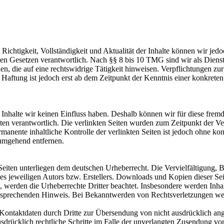
die Richtigkeit, Vollständigkeit und Aktualität der Inhalte können wir
n Gesetzen verantwortlich. Nach §§ 8 bis 10 TMG sind wir als Dienstean
, die auf eine rechtswidrige Tätigkeit hinweisen. Verpflichtungen z
e Haftung ist jedoch erst ab dem Zeitpunkt der Kenntnis einer konkre
n Inhalte wir keinen Einfluss haben. Deshalb können wir für diese fre
 Seiten verantwortlich. Die verlinkten Seiten wurden zum Zeitpunkt der
manente inhaltliche Kontrolle der verlinkten Seiten ist jedoch ohne ko
umgehend entfernen.
n Seiten unterliegen dem deutschen Urheberrecht. Die Vervielfältigung,
 jeweiligen Autors bzw. Erstellers. Downloads und Kopien dieser Seite
n, werden die Urheberrechte Dritter beachtet. Insbesondere werden Inhal
tsprechenden Hinweis. Bei Bekanntwerden von Rechtsverletzungen wer
ontaktdaten durch Dritte zur Übersendung von nicht ausdrücklich ang
ausdrücklich rechtliche Schritte im Falle der unverlangten Zusendung 