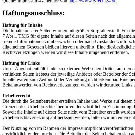
Quelle: Impressum-Generator von
https://www.e-recht24.de
Haftungsausschluss:
Haftung für Inhalte
Die Inhalte unserer Seiten wurden mit größter Sorgfalt erstellt. Für 
7 Abs.1 TMG für eigene Inhalte auf diesen Seiten nach den allgemeine
fremde Informationen zu überwachen oder nach Umständen zu forschen
allgemeinen Gesetzen bleiben hiervon unberührt. Eine diesbezüglich
Rechtsverletzungen werden wir diese Inhalte umgehend entfernen.
Haftung für Links
Unser Angebot enthält Links zu externen Webseiten Dritter, auf dere
verlinkten Seiten ist stets der jeweilige Anbieter oder Betreiber der
Inhalte waren zum Zeitpunkt der Verlinkung nicht erkennbar. Eine per
Bekanntwerden von Rechtsverletzungen werden wir derartige Links 
Urheberrecht
Die durch die Seitenbetreiber erstellten Inhalte und Werke auf diese
Grenzen des Urheberrechtes bedürfen der schriftlichen Zustimmung des
Soweit die Inhalte auf dieser Seite nicht vom Betreiber erstellt wurde
Urheberrechtsverletzung aufmerksam werden, bitten wir um einen en
Der Nutzung von im Rahmen der Impressumspflicht veröffentlichten K
ausdrücklich widersprochen. Die Betreiber der Seiten behalten sich 