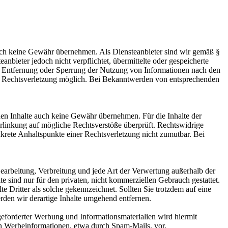
 jedoch keine Gewähr übernehmen. Als Diensteanbieter sind wir gemäß §
bieter jedoch nicht verpflichtet, übermittelte oder gespeicherte
ur Entfernung oder Sperrung der Nutzung von Informationen nach den
ten Rechtsverletzung möglich. Bei Bekanntwerden von entsprechenden
mden Inhalte auch keine Gewähr übernehmen. Für die Inhalte der
 Verlinkung auf mögliche Rechtsverstöße überprüft. Rechtswidrige
nkrete Anhaltspunkte einer Rechtsverletzung nicht zumutbar. Bei
 Bearbeitung, Verbreitung und jede Art der Verwertung außerhalb der
 sind nur für den privaten, nicht kommerziellen Gebrauch gestattet.
te Dritter als solche gekennzeichnet. Sollten Sie trotzdem auf eine
den wir derartige Inhalte umgehend entfernen.
eforderter Werbung und Informationsmaterialien wird hiermit
von Werbeinformationen, etwa durch Spam-Mails, vor.