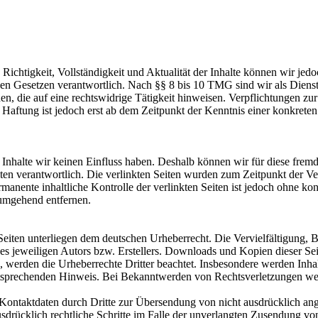
die Richtigkeit, Vollständigkeit und Aktualität der Inhalte können wir
n Gesetzen verantwortlich. Nach §§ 8 bis 10 TMG sind wir als Dienstean
, die auf eine rechtswidrige Tätigkeit hinweisen. Verpflichtungen z
e Haftung ist jedoch erst ab dem Zeitpunkt der Kenntnis einer konkre
n Inhalte wir keinen Einfluss haben. Deshalb können wir für diese fre
 Seiten verantwortlich. Die verlinkten Seiten wurden zum Zeitpunkt der
manente inhaltliche Kontrolle der verlinkten Seiten ist jedoch ohne ko
umgehend entfernen.
n Seiten unterliegen dem deutschen Urheberrecht. Die Vervielfältigung,
 jeweiligen Autors bzw. Erstellers. Downloads und Kopien dieser Seite
n, werden die Urheberrechte Dritter beachtet. Insbesondere werden Inhal
tsprechenden Hinweis. Bei Bekanntwerden von Rechtsverletzungen wer
ontaktdaten durch Dritte zur Übersendung von nicht ausdrücklich ang
ausdrücklich rechtliche Schritte im Falle der unverlangten Zusendung 