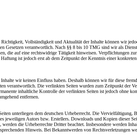
die Richtigkeit, Vollständigkeit und Aktualität der Inhalte können wir
n Gesetzen verantwortlich. Nach §§ 8 bis 10 TMG sind wir als Dienstean
, die auf eine rechtswidrige Tätigkeit hinweisen. Verpflichtungen z
e Haftung ist jedoch erst ab dem Zeitpunkt der Kenntnis einer konkre
n Inhalte wir keinen Einfluss haben. Deshalb können wir für diese fre
 Seiten verantwortlich. Die verlinkten Seiten wurden zum Zeitpunkt der
manente inhaltliche Kontrolle der verlinkten Seiten ist jedoch ohne ko
umgehend entfernen.
n Seiten unterliegen dem deutschen Urheberrecht. Die Vervielfältigung,
 jeweiligen Autors bzw. Erstellers. Downloads und Kopien dieser Seite
n, werden die Urheberrechte Dritter beachtet. Insbesondere werden Inhal
tsprechenden Hinweis. Bei Bekanntwerden von Rechtsverletzungen wer